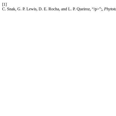
[1]
C. Snak, G. P. Lewis, D. E. Rocha, and L. P. Queiroz, “/p>”;,
Phytot