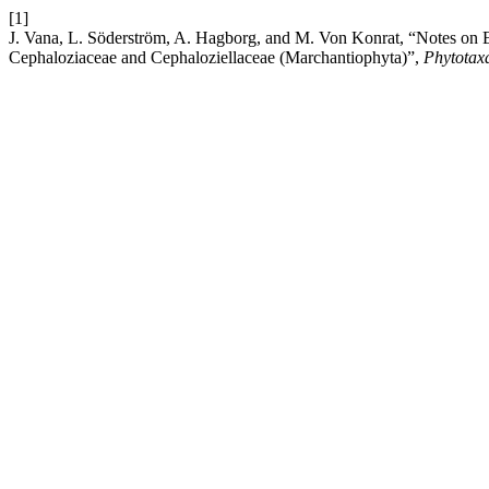
[1]
J. Vana, L. Söderström, A. Hagborg, and M. Von Konrat, “Notes on
Cephaloziaceae and Cephaloziellaceae (Marchantiophyta)”,
Phytotax