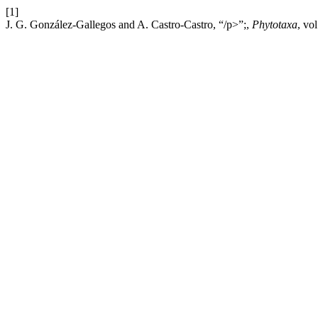
[1]
J. G. González-Gallegos and A. Castro-Castro, “/p>”;,
Phytotaxa
, vo