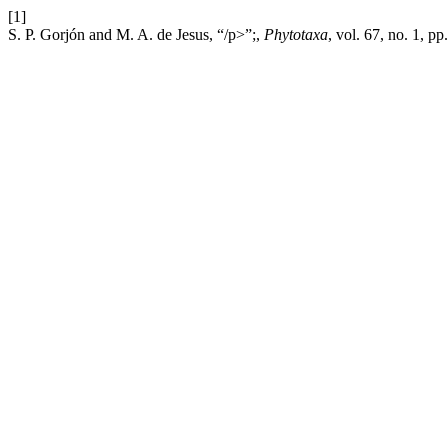
[1]
S. P. Gorjón and M. A. de Jesus, “/p>”;,
Phytotaxa
, vol. 67, no. 1, p