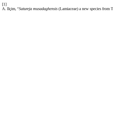
[1]
A. Ilçim, “
Satureja musadaghensis
(Lamiaceae) a new species from 