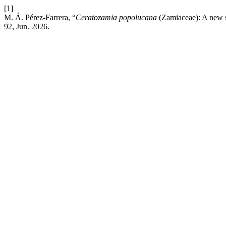
[1]
M. Á. Pérez-Farrera, “
Ceratozamia popolucana
(Zamiaceae): A new s
92, Jun. 2026.