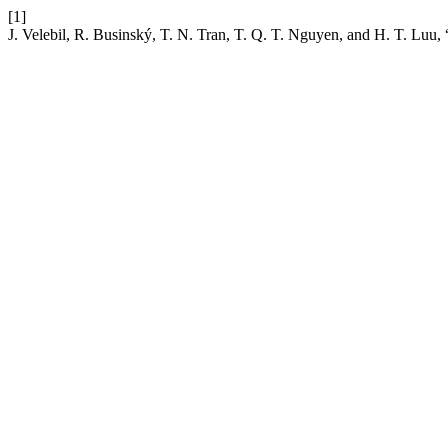
[1]
J. Velebil, R. Businský, T. N. Tran, T. Q. T. Nguyen, and H. T. Luu, 