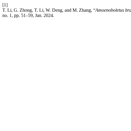
[1]
T. Li, G. Zhong, T. Li, W. Deng, and M. Zhang, “
Amoenoboletus br
no. 1, pp. 51–59, Jan. 2024.