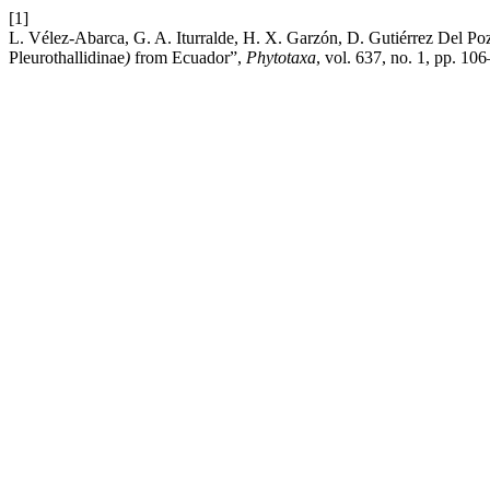
[1]
L. Vélez-Abarca, G. A. Iturralde, H. X. Garzón, D. Gutiérrez Del Po
Pleurothallidinae
)
from Ecuador”,
Phytotaxa
, vol. 637, no. 1, pp. 10