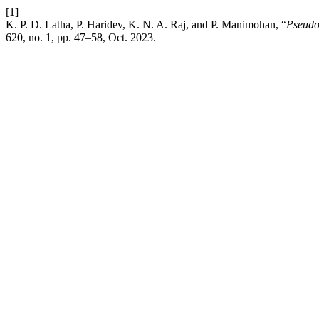
[1]
K. P. D. Latha, P. Haridev, K. N. A. Raj, and P. Manimohan, “
Pseudo
620, no. 1, pp. 47–58, Oct. 2023.