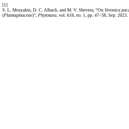
[1]
S. L. Mosyakin, D. C. Albach, and M. V. Shevera, “On
Veronica pac
(
Plantaginaceae
)”,
Phytotaxa
, vol. 618, no. 1, pp. 47–58, Sep. 2023.