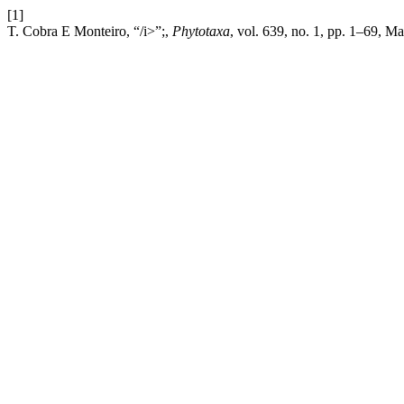
[1]
T. Cobra E Monteiro, “/i>”;,
Phytotaxa
, vol. 639, no. 1, pp. 1–69, Ma