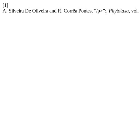
[1]
A. Silveira De Oliveira and R. Corrêa Pontes, “/p>”;,
Phytotaxa
, vol