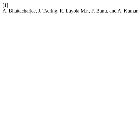
[1]
A. Bhattacharjee, J. Tsering, R. Layola M.r., F. Banu, and A. Kumar,