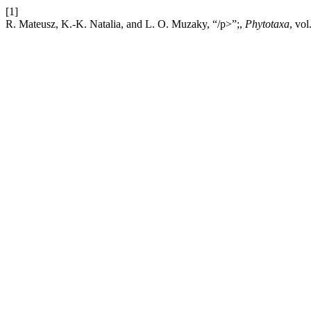
[1]
R. Mateusz, K.-K. Natalia, and L. O. Muzaky, “/p>”;,
Phytotaxa
, vo