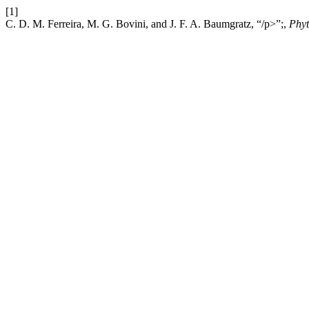
[1]
C. D. M. Ferreira, M. G. Bovini, and J. F. A. Baumgratz, “/p>”;,
Phyt