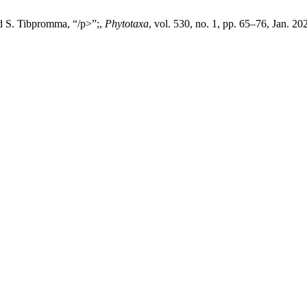
nd S. Tibpromma, “/p>”;,
Phytotaxa
, vol. 530, no. 1, pp. 65–76, Jan. 20