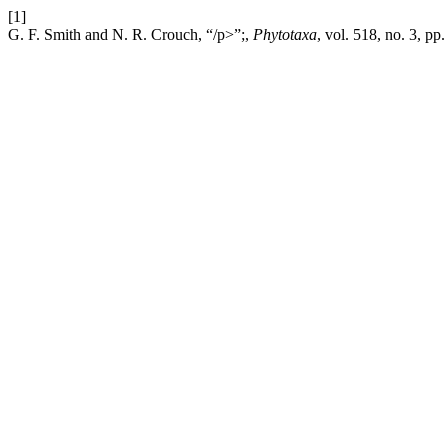
[1]
G. F. Smith and N. R. Crouch, “/p>”;,
Phytotaxa
, vol. 518, no. 3, p