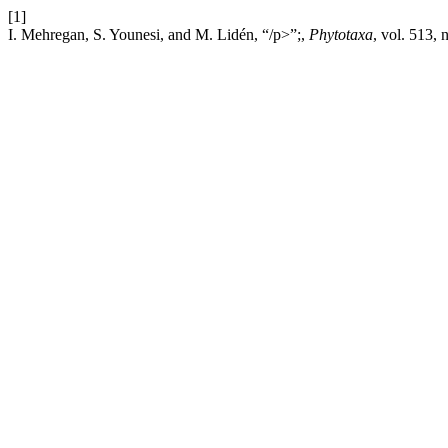
[1]
I. Mehregan, S. Younesi, and M. Lidén, “/p>”;,
Phytotaxa
, vol. 513, 