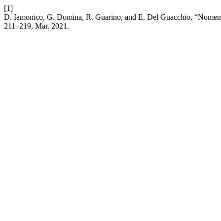
[1]
D. Iamonico, G. Domina, R. Guarino, and E. Del Guacchio, “Nomencl
211–219, Mar. 2021.