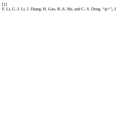
[1]
F. Li, G.-J. Li, J. Zhang, H. Gao, R.-S. Shi, and C.-Y. Deng, “/p>”;,