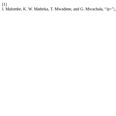
[1]
I. Malombe, K. W. Matheka, T. Mwadime, and G. Mwachala, “/p>”;