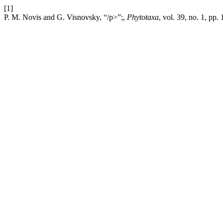
[1]
P. M. Novis and G. Visnovsky, “/p>”;,
Phytotaxa
, vol. 39, no. 1, pp.