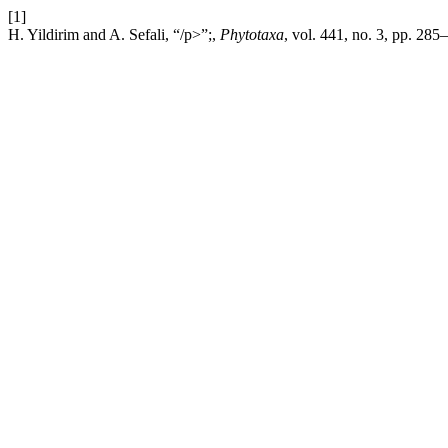
[1]
H. Yildirim and A. Sefali, “/p>”;,
Phytotaxa
, vol. 441, no. 3, pp. 28