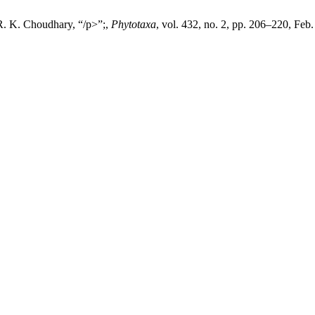
 R. K. Choudhary, “/p>”;,
Phytotaxa
, vol. 432, no. 2, pp. 206–220, Feb