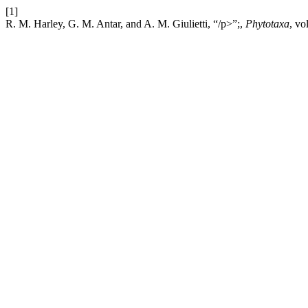
[1]
R. M. Harley, G. M. Antar, and A. M. Giulietti, “/p>”;,
Phytotaxa
, vo