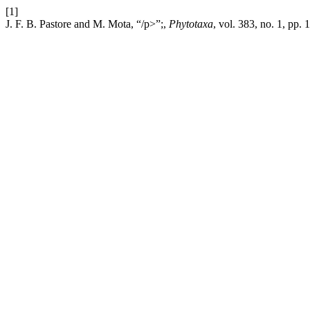
[1]
J. F. B. Pastore and M. Mota, “/p>”;,
Phytotaxa
, vol. 383, no. 1, pp.