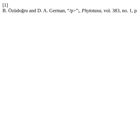
[1]
B. Özüdoğru and D. A. German, “/p>”;,
Phytotaxa
, vol. 383, no. 1,