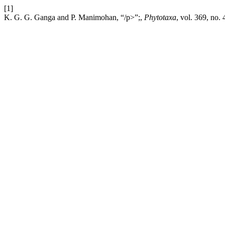
[1]
K. G. G. Ganga and P. Manimohan, “/p>”;,
Phytotaxa
, vol. 369, no.