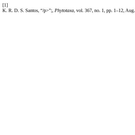
[1]
K. R. D. S. Santos, “/p>”;,
Phytotaxa
, vol. 367, no. 1, pp. 1–12, Aug