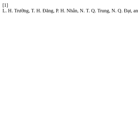
[1]
L. H. Trường, T. H. Đăng, P. H. Nhân, N. T. Q. Trung, N. Q. Đạt, a