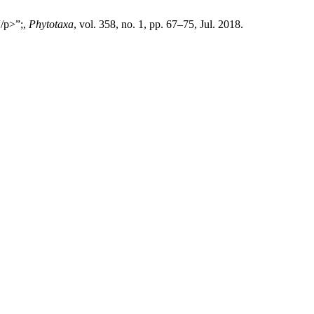
“/p>”;,
Phytotaxa
, vol. 358, no. 1, pp. 67–75, Jul. 2018.