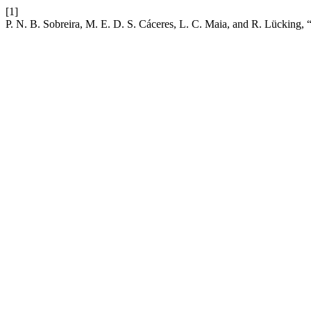
[1]
P. N. B. Sobreira, M. E. D. S. Cáceres, L. C. Maia, and R. Lücking, 