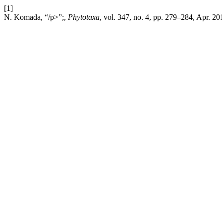
[1]
N. Komada, “/p>”;,
Phytotaxa
, vol. 347, no. 4, pp. 279–284, Apr. 20