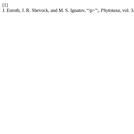
[1]
J. Enroth, J. R. Shevock, and M. S. Ignatov, “/p>”;,
Phytotaxa
, vol. 