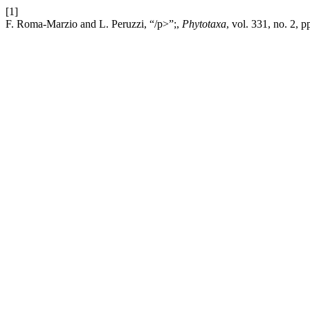
[1]
F. Roma-Marzio and L. Peruzzi, “/p>”;,
Phytotaxa
, vol. 331, no. 2, 