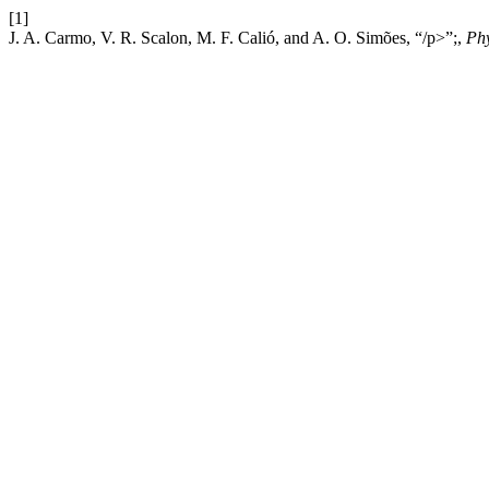
[1]
J. A. Carmo, V. R. Scalon, M. F. Calió, and A. O. Simões, “/p>”;,
Ph