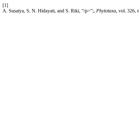
[1]
A. Susatya, S. N. Hidayati, and S. Riki, “/p>”;,
Phytotaxa
, vol. 326,