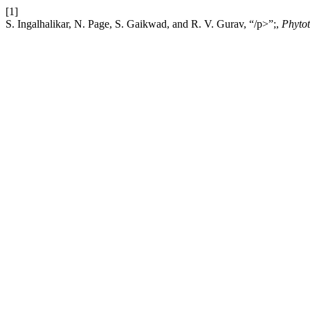
[1]
S. Ingalhalikar, N. Page, S. Gaikwad, and R. V. Gurav, “/p>”;,
Phyto