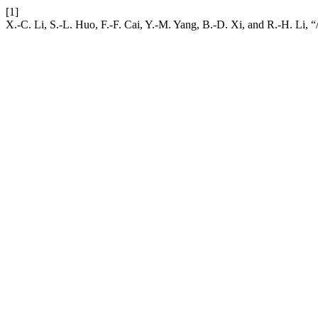
[1]
X.-C. Li, S.-L. Huo, F.-F. Cai, Y.-M. Yang, B.-D. Xi, and R.-H. Li, “