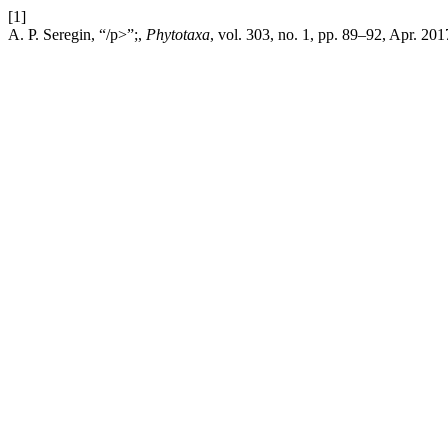
[1]
A. P. Seregin, “/p>”;,
Phytotaxa
, vol. 303, no. 1, pp. 89–92, Apr. 201