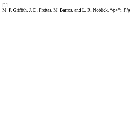
[1]
M. P. Griffith, J. D. Freitas, M. Barros, and L. R. Noblick, “/p>”;,
Phy