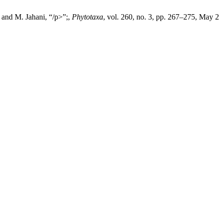
 and M. Jahani, “/p>”;,
Phytotaxa
, vol. 260, no. 3, pp. 267–275, May 