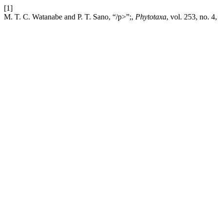
[1]
M. T. C. Watanabe and P. T. Sano, “/p>”;,
Phytotaxa
, vol. 253, no. 