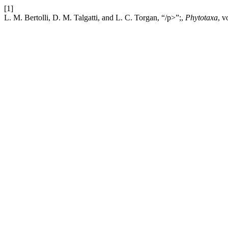
[1]
L. M. Bertolli, D. M. Talgatti, and L. C. Torgan, “/p>”;,
Phytotaxa
, v