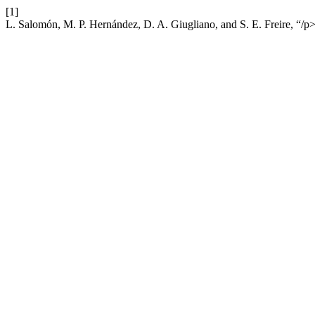
[1]
L. Salomón, M. P. Hernández, D. A. Giugliano, and S. E. Freire, “/p