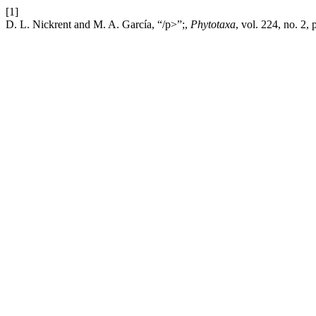
[1]
D. L. Nickrent and M. A. García, “/p>”;,
Phytotaxa
, vol. 224, no. 2