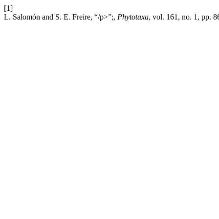
[1]
L. Salomón and S. E. Freire, “/p>”;,
Phytotaxa
, vol. 161, no. 1, pp. 