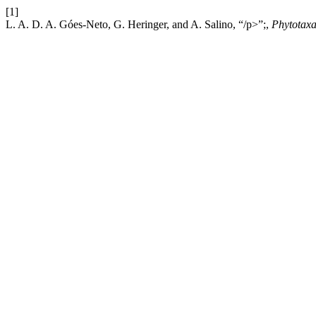
[1]
L. A. D. A. Góes-Neto, G. Heringer, and A. Salino, “/p>”;,
Phytotax