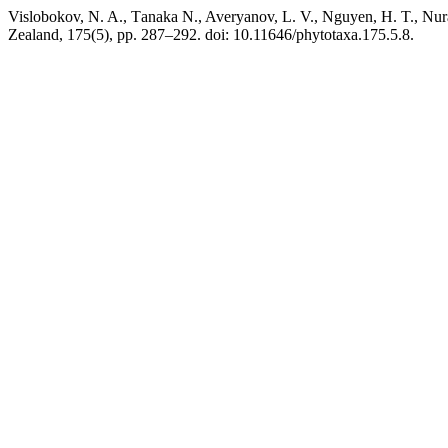
Vislobokov, N. A., Тanaka N., Averyanov, L. V., Nguyen, H. T., Nur
Zealand, 175(5), pp. 287–292. doi: 10.11646/phytotaxa.175.5.8.