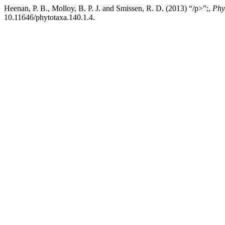
Heenan, P. B., Molloy, B. P. J. and Smissen, R. D. (2013) “/p>”;,
Phy
10.11646/phytotaxa.140.1.4.